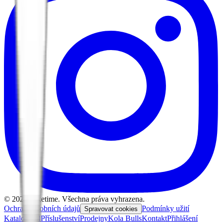
©
2026
Biketime. Všechna práva vyhrazena.
Ochrana osobních údajů
Podmínky užití
Spravovat cookies
Katalog kol
Příslušenství
Prodejny
Kola Bulls
Kontakt
Přihlášení