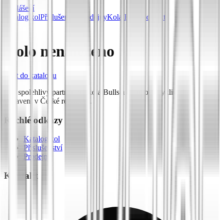
Přihlášení
Katalog kol
Příslušenství
Prodejny
Kola Bulls
Kontakt
Kolo nenalezeno
Zpět do katalogu
Váš spolehlivý partner pro kola Bulls a prémiové cyklistické
vybavení v České republice.
Rychlé odkazy
Katalog kol
Příslušenství
Prodejny
Kontakt