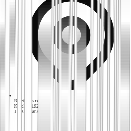
Biketime s.r.o.
K dolům 1924/42
143 00 Praha 4