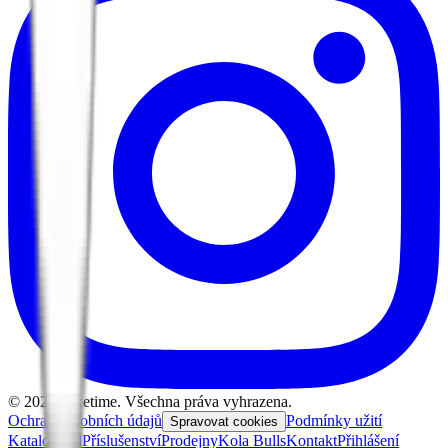
©
2026
Biketime. Všechna práva vyhrazena.
Ochrana osobních údajů
Podmínky užití
Spravovat cookies
Katalog kol
Příslušenství
Prodejny
Kola Bulls
Kontakt
Přihlášení