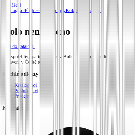
Přihlášení
Katalog kol
Příslušenství
Prodejny
Kola Bulls
Kontakt
Kolo nenalezeno
Zpět do katalogu
Váš spolehlivý partner pro kola Bulls a prémiové cyklistické
vybavení v České republice.
Rychlé odkazy
Katalog kol
Příslušenství
Prodejny
Kontakt