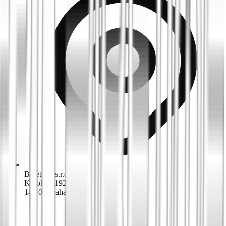
Biketime s.r.o.
K dolům 1924/42
143 00 Praha 4