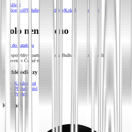
Přihlášení
Katalog kol
Příslušenství
Prodejny
Kola Bulls
Kontakt
Kolo nenalezeno
Zpět do katalogu
Váš spolehlivý partner pro kola Bulls a prémiové cyklistické
vybavení v České republice.
Rychlé odkazy
Katalog kol
Příslušenství
Prodejny
Kontakt