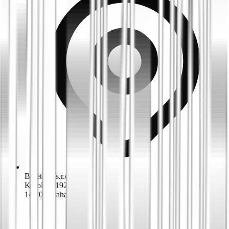
Biketime s.r.o.
K dolům 1924/42
143 00 Praha 4