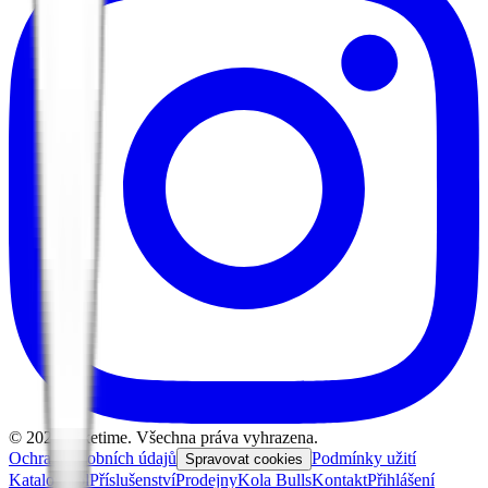
©
2026
Biketime. Všechna práva vyhrazena.
Ochrana osobních údajů
Podmínky užití
Spravovat cookies
Katalog kol
Příslušenství
Prodejny
Kola Bulls
Kontakt
Přihlášení