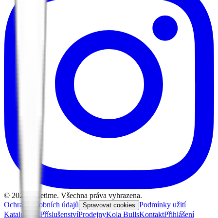
©
2026
Biketime. Všechna práva vyhrazena.
Ochrana osobních údajů
Podmínky užití
Spravovat cookies
Katalog kol
Příslušenství
Prodejny
Kola Bulls
Kontakt
Přihlášení