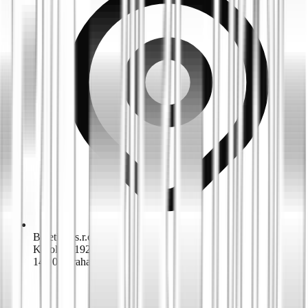
Biketime s.r.o.
K dolům 1924/42
143 00 Praha 4