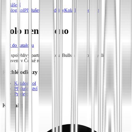
Přihlášení
Katalog kol
Příslušenství
Prodejny
Kola Bulls
Kontakt
Kolo nenalezeno
Zpět do katalogu
Váš spolehlivý partner pro kola Bulls a prémiové cyklistické
vybavení v České republice.
Rychlé odkazy
Katalog kol
Příslušenství
Prodejny
Kontakt