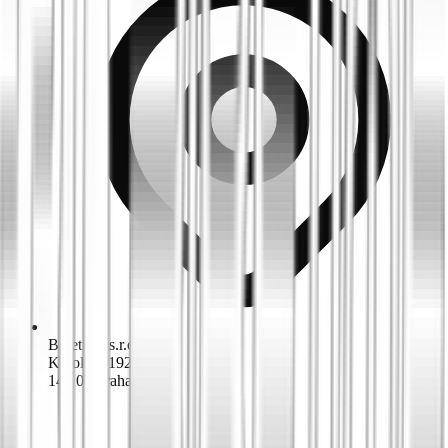
Biketime s.r.o.
K dolům 1924/42
143 00 Praha 4