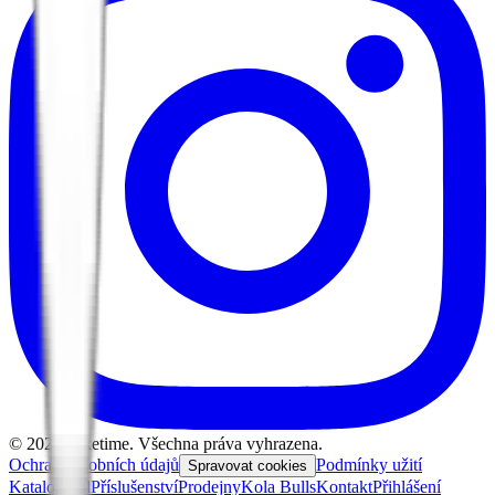
©
2026
Biketime. Všechna práva vyhrazena.
Ochrana osobních údajů
Podmínky užití
Spravovat cookies
Katalog kol
Příslušenství
Prodejny
Kola Bulls
Kontakt
Přihlášení