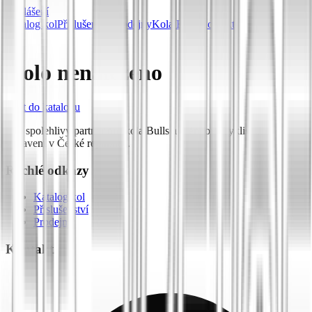
Přihlášení
Katalog kol
Příslušenství
Prodejny
Kola Bulls
Kontakt
Kolo nenalezeno
Zpět do katalogu
Váš spolehlivý partner pro kola Bulls a prémiové cyklistické
vybavení v České republice.
Rychlé odkazy
Katalog kol
Příslušenství
Prodejny
Kontakt