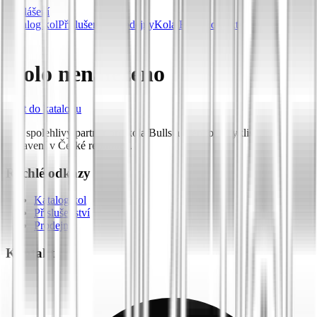
Přihlášení
Katalog kol
Příslušenství
Prodejny
Kola Bulls
Kontakt
Kolo nenalezeno
Zpět do katalogu
Váš spolehlivý partner pro kola Bulls a prémiové cyklistické
vybavení v České republice.
Rychlé odkazy
Katalog kol
Příslušenství
Prodejny
Kontakt