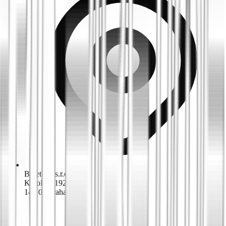
Biketime s.r.o.
K dolům 1924/42
143 00 Praha 4