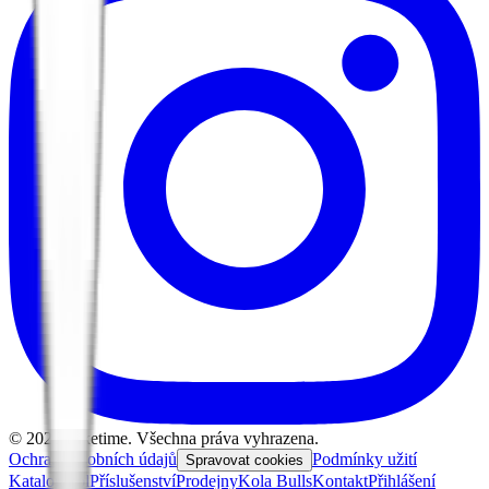
©
2026
Biketime. Všechna práva vyhrazena.
Ochrana osobních údajů
Podmínky užití
Spravovat cookies
Katalog kol
Příslušenství
Prodejny
Kola Bulls
Kontakt
Přihlášení