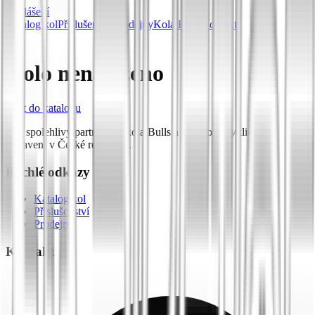
Přihlášení
Katalog kol
Příslušenství
Prodejny
Kola Bulls
Kontakt
Kolo nenalezeno
Zpět do katalogu
Váš spolehlivý partner pro kola Bulls a prémiové cyklistické
vybavení v České republice.
Rychlé odkazy
Katalog kol
Příslušenství
Prodejny
Kontakt