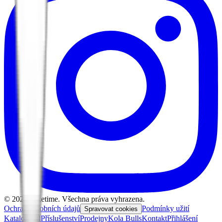
©
2026
Biketime. Všechna práva vyhrazena.
Ochrana osobních údajů
Podmínky užití
Spravovat cookies
Katalog kol
Příslušenství
Prodejny
Kola Bulls
Kontakt
Přihlášení