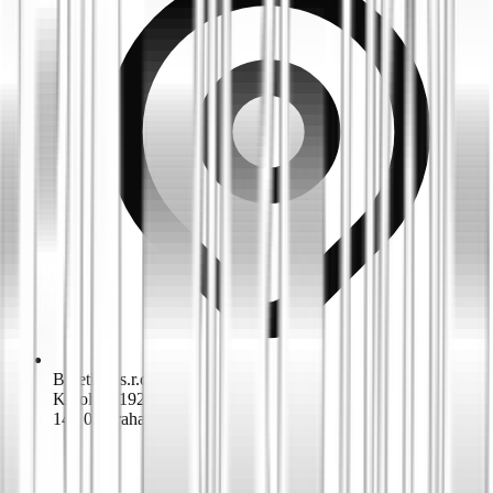
Biketime s.r.o.
K dolům 1924/42
143 00 Praha 4