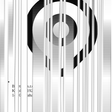
Biketime s.r.o.
K dolům 1924/42
143 00 Praha 4