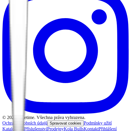
©
2026
Biketime. Všechna práva vyhrazena.
Ochrana osobních údajů
Podmínky užití
Spravovat cookies
Katalog kol
Příslušenství
Prodejny
Kola Bulls
Kontakt
Přihlášení