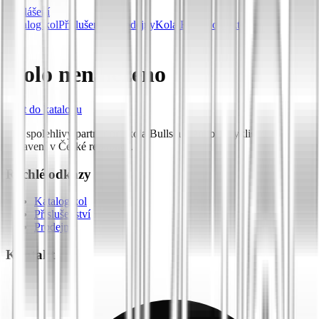
Přihlášení
Katalog kol
Příslušenství
Prodejny
Kola Bulls
Kontakt
Kolo nenalezeno
Zpět do katalogu
Váš spolehlivý partner pro kola Bulls a prémiové cyklistické
vybavení v České republice.
Rychlé odkazy
Katalog kol
Příslušenství
Prodejny
Kontakt