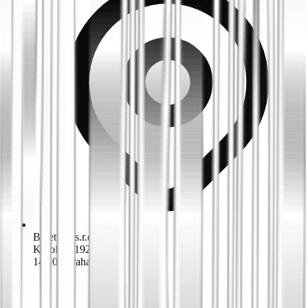
Biketime s.r.o.
K dolům 1924/42
143 00 Praha 4