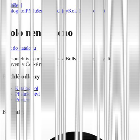
Přihlášení
Katalog kol
Příslušenství
Prodejny
Kola Bulls
Kontakt
Kolo nenalezeno
Zpět do katalogu
Váš spolehlivý partner pro kola Bulls a prémiové cyklistické
vybavení v České republice.
Rychlé odkazy
Katalog kol
Příslušenství
Prodejny
Kontakt