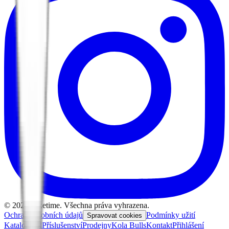
©
2026
Biketime. Všechna práva vyhrazena.
Ochrana osobních údajů
Podmínky užití
Spravovat cookies
Katalog kol
Příslušenství
Prodejny
Kola Bulls
Kontakt
Přihlášení