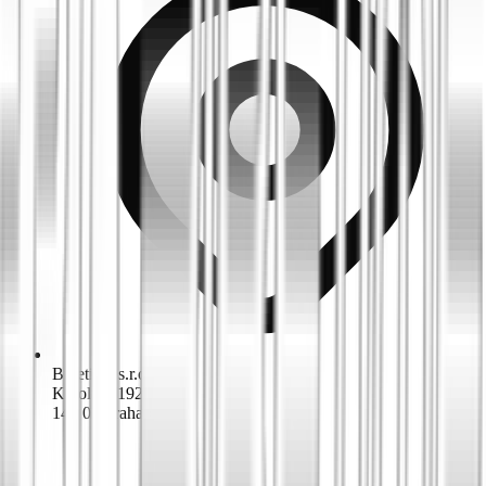
Biketime s.r.o.
K dolům 1924/42
143 00 Praha 4