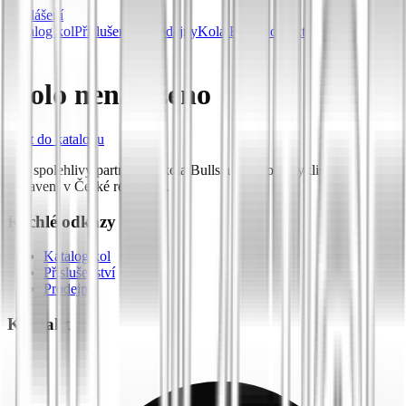
Přihlášení
Katalog kol
Příslušenství
Prodejny
Kola Bulls
Kontakt
Kolo nenalezeno
Zpět do katalogu
Váš spolehlivý partner pro kola Bulls a prémiové cyklistické
vybavení v České republice.
Rychlé odkazy
Katalog kol
Příslušenství
Prodejny
Kontakt