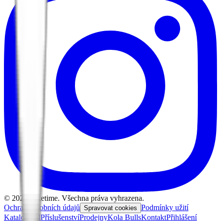
©
2026
Biketime. Všechna práva vyhrazena.
Ochrana osobních údajů
Podmínky užití
Spravovat cookies
Katalog kol
Příslušenství
Prodejny
Kola Bulls
Kontakt
Přihlášení