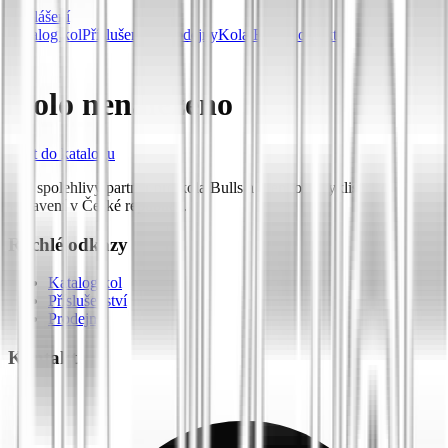
Přihlášení
Katalog kol
Příslušenství
Prodejny
Kola Bulls
Kontakt
Kolo nenalezeno
Zpět do katalogu
Váš spolehlivý partner pro kola Bulls a prémiové cyklistické
vybavení v České republice.
Rychlé odkazy
Katalog kol
Příslušenství
Prodejny
Kontakt