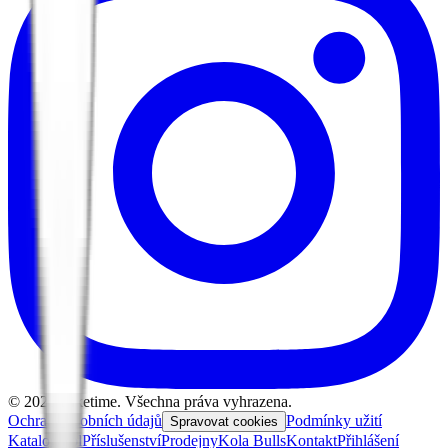
©
2026
Biketime. Všechna práva vyhrazena.
Ochrana osobních údajů
Podmínky užití
Spravovat cookies
Katalog kol
Příslušenství
Prodejny
Kola Bulls
Kontakt
Přihlášení