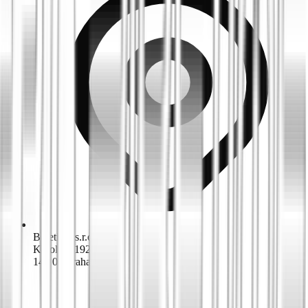
Biketime s.r.o.
K dolům 1924/42
143 00 Praha 4