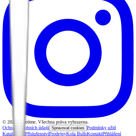
©
2026
Biketime. Všechna práva vyhrazena.
Ochrana osobních údajů
Podmínky užití
Spravovat cookies
Katalog kol
Příslušenství
Prodejny
Kola Bulls
Kontakt
Přihlášení