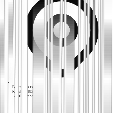
Biketime s.r.o.
K dolům 1924/42
143 00 Praha 4