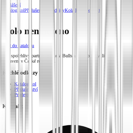
Přihlášení
Katalog kol
Příslušenství
Prodejny
Kola Bulls
Kontakt
Kolo nenalezeno
Zpět do katalogu
Váš spolehlivý partner pro kola Bulls a prémiové cyklistické
vybavení v České republice.
Rychlé odkazy
Katalog kol
Příslušenství
Prodejny
Kontakt