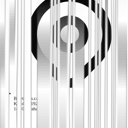
Biketime s.r.o.
K dolům 1924/42
143 00 Praha 4