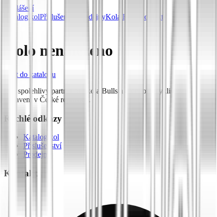
Přihlášení
Katalog kol
Příslušenství
Prodejny
Kola Bulls
Kontakt
Kolo nenalezeno
Zpět do katalogu
Váš spolehlivý partner pro kola Bulls a prémiové cyklistické
vybavení v České republice.
Rychlé odkazy
Katalog kol
Příslušenství
Prodejny
Kontakt