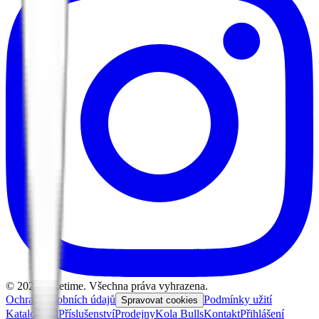
©
2026
Biketime. Všechna práva vyhrazena.
Ochrana osobních údajů
Podmínky užití
Spravovat cookies
Katalog kol
Příslušenství
Prodejny
Kola Bulls
Kontakt
Přihlášení