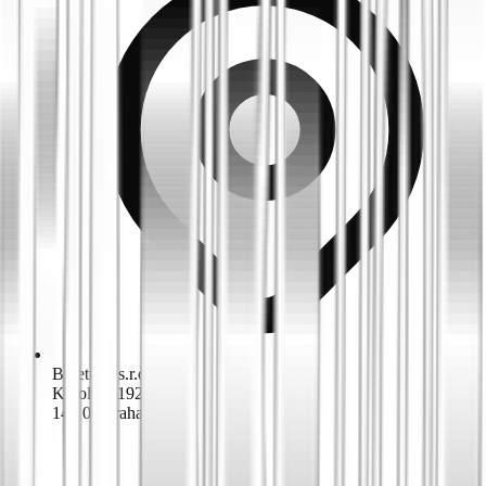
Biketime s.r.o.
K dolům 1924/42
143 00 Praha 4