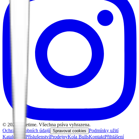
©
2026
Biketime. Všechna práva vyhrazena.
Ochrana osobních údajů
Podmínky užití
Spravovat cookies
Katalog kol
Příslušenství
Prodejny
Kola Bulls
Kontakt
Přihlášení