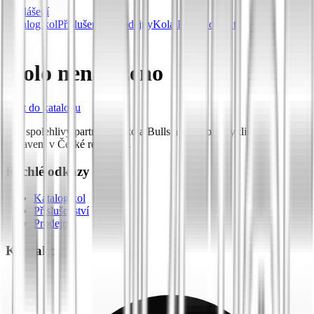
Přihlášení
Katalog kol
Příslušenství
Prodejny
Kola Bulls
Kontakt
Kolo nenalezeno
Zpět do katalogu
Váš spolehlivý partner pro kola Bulls a prémiové cyklistické
vybavení v České republice.
Rychlé odkazy
Katalog kol
Příslušenství
Prodejny
Kontakt